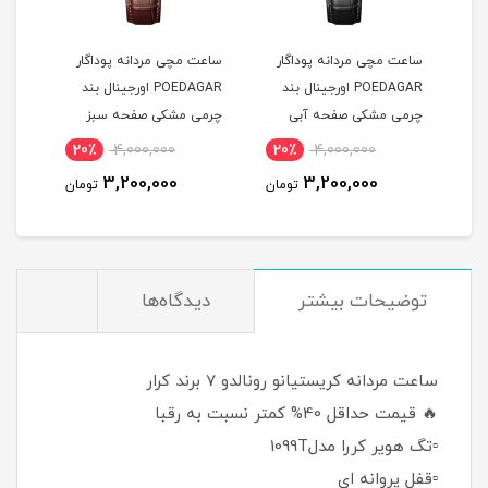
ساعت مچی مردانه پوداگار
ساعت مچی مردانه پوداگار
ست س
POEDAGAR اورجينال بند
POEDAGAR اورجينال بند
چرمی مشکی صفحه آبی
چرمی مشکی صفحه سبز
نسخه اروپايی
نسخه اروپايی
نسخه
20٪
4,000,000
20٪
4,000,000
2
3,200,000
3,200,000
مان
تومان
تومان
توضیحات بیشتر
دیدگاه‌ها
ساعت مردانه کریستیانو رونالدو 7 برند کرار
🔥 قیمت حداقل 40% کمتر نسبت به رقبا
▫️تگ هویر کررا مدل1099T
▫️قفل پروانه ای