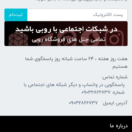
ثبت‌نام
هفت روز هفته ، ۲۴ ساعت شبانه‌ روز پاسخگوی شما
هستیم
شماره تماس:
پاسخگویی در واتساپ و دیگر شبکه های اجتماعی با
شماره: 09032866737
آدرس ایمیل:
09032866737
درباره ما