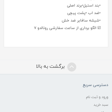
▫️بند استیل▫️برند اصلی
▫️ضد اب ▫️پشت پیچی
▫️شیشه سافایر ضد خش
☑️ الگو برداری از ساعت سفارشی رونالدو 7
برگشت به بالا
دسترسی سریع
ورود و ثبت نام
سبد خرید