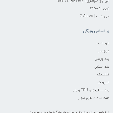
الی وی جواهری | ellie Vai‌ jewellery
ژوی | zhowe
جی شاک | G-Shock
بر اساس ویژگی
اتوماتیک
دیجیتال
بند چرمی
بند استیل
کلاسیک
اسپورت
بند سیلیکون، TPU و رابر
همه ساعت های مچی
از تخفیف‌ها و جدیدترین‌های فروشگاه ما باخبر شوید: