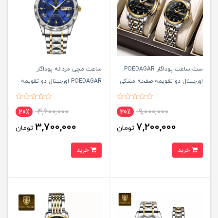
ست ساعت پوداگار POEDAGAR
ساعت مچی مردانه پوداگار
اورجينال دو تقويمه صفحه مشکی
POEDAGAR اورجينال دو تقويمه
مدل H2 نسخه اروپايی
صفحه آبی نسخه اروپايی
4,600,000
9,000,000
20٪
20٪
3,700,000
7,200,000
تومان
تومان
خرید
خرید