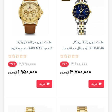
ساعت مچی زنانه پوداگار
ساعت مچی مردانه کرنوگراف
POEDAGAR اورجينال دو تقويمه
کيدمن KADEMAN بند چرم قهوه
صفحه سرمه ای مدل B2 نسخه
ای
اروپايی
2,750,000
4,600,000
30٪
20٪
1,950,000
3,700,000
تومان
تومان
خرید
خرید