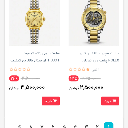
ساعت مچی مردانه رولکس
ساعت مچی زنانه تيسوت
ROLEX پشت و رو نمايان
TISSOT اورجينال بالاترين کيفيت
- قفل مخفی مدل 1
1 نفر
4,600,000
3,250,000
24٪
24٪
3,500,000
2,500,000
تومان
تومان
خرید
خرید
8
7
6
5
4
3
2
1