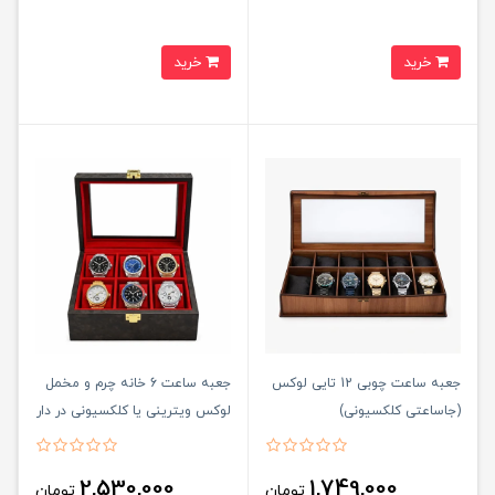
خرید
خرید
جعبه ساعت چوبی 12 تايی لوکس
جعبه ساعت 6 خانه چرم و مخمل
(جاساعتی کلکسيونی)
لوکس ويترينی يا کلکسيونی در دار
2,530,000
1,749,000
تومان
تومان