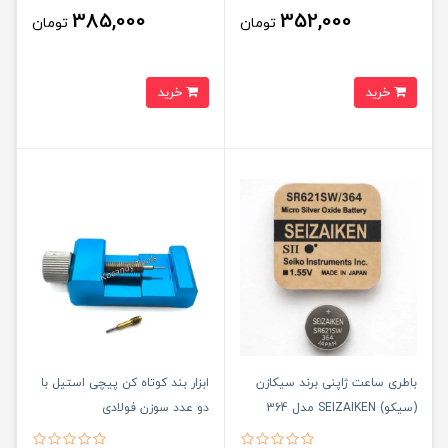
385,000
352,000
تومان
تومان
خرید
خرید
باطری ساعت ژاپنی برند سيکازن
ابزار بند کوتاه کن پيچی استيل با
(سيکو) SEIZAIKEN مدل 364
دو عدد سوزن فولادی