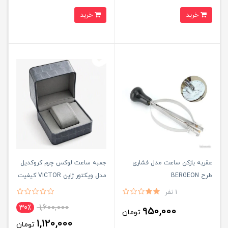
خرید
خرید
عقربه بازکن ساعت مدل فشاری
جعبه ساعت لوکس چرم کروکديل
طرح BERGEON
مدل ويکتور ژاپن VICTOR کيفيت
عالی
1 نفر
1,600,000
30٪
950,000
تومان
1,120,000
تومان