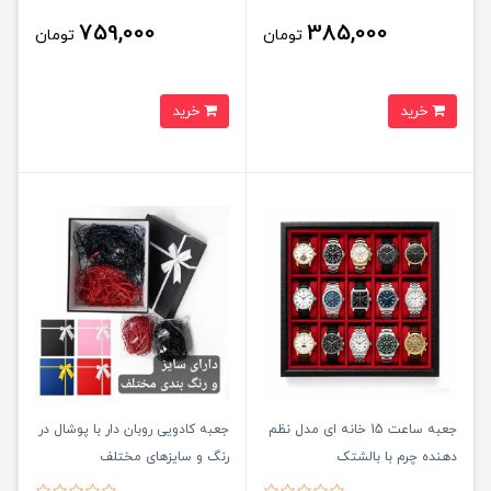
759,000
385,000
تومان
تومان
خرید
خرید
جعبه ساعت 15 خانه ای مدل نظم
جعبه کادويی روبان دار با پوشال در
دهنده چرم با بالشتک
رنگ و سايزهای مختلف