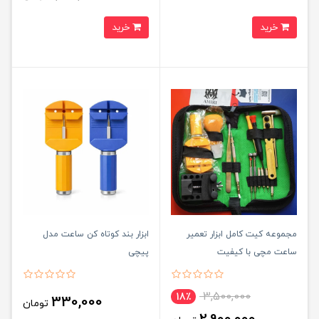
خرید
خرید
مجموعه کيت کامل ابزار تعمير
ابزار بند کوتاه کن ساعت مدل
ساعت مچی با کيفيت
پيچی
3,500,000
18٪
330,000
تومان