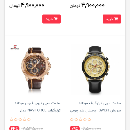
4,900,000
4,900,000
تومان
تومان
خرید
خرید
ساعت مچی کرنوگراف مردانه
ساعت مچی نيوی فورس مردانه
سويش SWISH اورجينال بند چرمی
کرنوگراف NAVIFORCE مدل
NF9110 موتور ژاپن قهوه ای
7,535,000
6,500,000
24٪
29٪