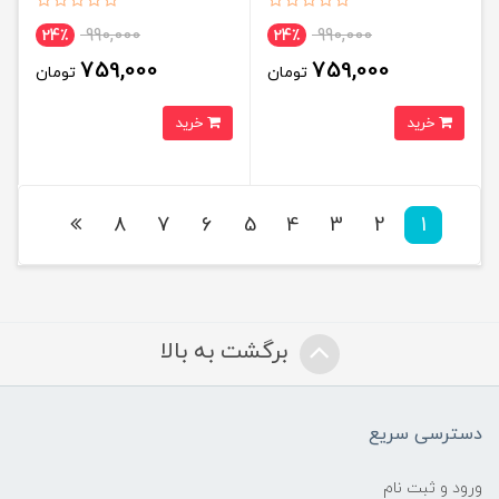
990,000
990,000
24٪
24٪
759,000
759,000
تومان
تومان
خرید
خرید
8
7
6
5
4
3
2
1
برگشت به بالا
دسترسی سریع
ورود و ثبت نام