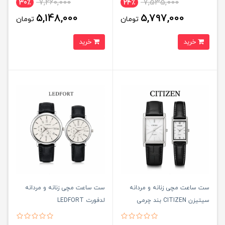
7,260,000
7,535,000
30٪
24٪
5,148,000
5,797,000
تومان
تومان
خرید
خرید
ست ساعت مچی زنانه و مردانه
ست ساعت مچی زنانه و مردانه
سيتيزن CITIZEN بند چرمی
لدفورت LEDFORT
صفحه سفيد