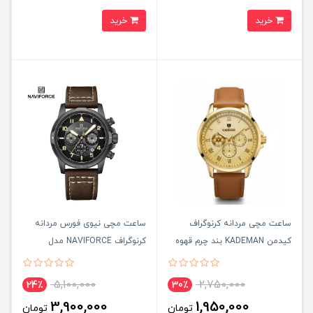
خرید
خرید
ساعت مچی مردانه کرنوگراف
ساعت مچی نيوی فورس مردانه
کيدمن KADEMAN بند چرم قهوه
کرنوگراف NAVIFORCE مدل
ای
NF8077 بند قهوه ای
5,100,000
2,750,000
24٪
30٪
3,900,000
1,950,000
تومان
تومان