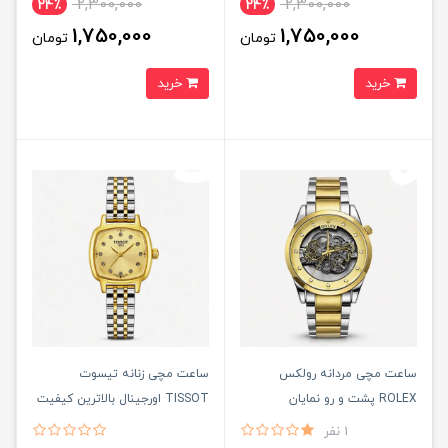
2,300,000
2,300,000
24٪
24٪
1,750,000
1,750,000
تومان
تومان
خرید
خرید
ساعت مچی مردانه رولکس
ساعت مچی زنانه تيسوت
ROLEX پشت و رو نمايان
TISSOT اورجينال بالاترين کيفيت
- قفل مخفی مدل 1
1 نفر