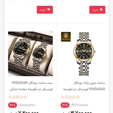
خرید
خرید
ساعت مچی زنانه پوداگار
ست ساعت پوداگار POEDAGAR
POEDAGAR اورجينال دو تقويمه
اورجينال دو تقويمه صفحه مشکی
صفحه مشکی مدل H2 نسخه
مدل H2 نسخه اروپايی
اروپايی
9,000,000
4,600,000
20٪
20٪