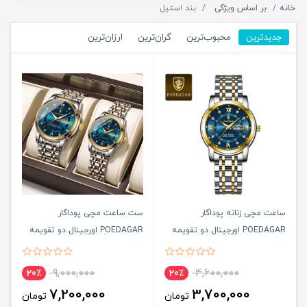
خانه
بر اساس ویژگی
بند استیل
جدیدترین
محبوب‌ترین
گران‌ترین
ارزان‌ترین
ساعت مچی زنانه پوداگار
ست ساعت مچی پوداگار
POEDAGAR اورجينال دو تقويمه
POEDAGAR اورجينال دو تقويمه
صفحه مشکی مدل M1 نسخه
صفحه آبی مدل M1 نسخه اروپايی
اروپايی
9,000,000
4,600,000
20٪
20٪
7,200,000
3,700,000
تومان
تومان