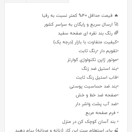
🔥 قیمت حداقل 40% کمتر نسبت به رقبا
🚀 ارسال سریع و رایگان به سراسر کشور
🌈 رنگ بند نقره ای صفحه سفید
▫️کیفیت متفاوت با بازار (درجه یک)
▫️تقویم دار ▫️رنگ ثابت
▫️موتور ژاپن تکنولوژی کوارتز
▫️بند استیل ضد زنگ
▫️قاب استیل رنگ ثابت
▫️بند ضد حساسیت پوستی
▫️صفحه ضد خط و خش
▫️ضد آب پشت واشر دار
▫️ فرم صفحه مربع
▫️ بند آسان کوچک کن در منزل
🍒 برای استعلام ست این کار (زنانه و مردانه) پیام دهید