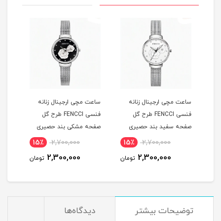
ساعت مچی ارجينال زنانه
ساعت مچی ارجينال زنانه
ست 
فنسی FENCCI طرح گل
فنسی FENCCI طرح گل
زنان
ی
صفحه سفيد بند حصيری
صفحه مشکی بند حصيری
ژاپن
15٪
2,700,000
15٪
2,700,000
1
2,300,000
2,300,000
مان
تومان
تومان
توضيحات بيشتر
دیدگاه‌ها