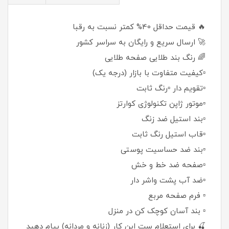
🔥 قیمت حداقل 40% کمتر نسبت به رقبا
🚀 ارسال سریع و رایگان به سراسر کشور
🌈 رنگ بند طلایی صفحه طلایی
▫️کیفیت متفاوت با بازار (درجه یک)
▫️تقویم دار ▫️رنگ ثابت
▫️موتور ژاپن تکنولوژی کوارتز
▫️بند استیل ضد زنگ
▫️قاب استیل رنگ ثابت
▫️بند ضد حساسیت پوستی
▫️صفحه ضد خط و خش
▫️ضد آب پشت واشر دار
▫️ فرم صفحه مربع
▫️ بند آسان کوچک کن در منزل
🍒 برای استعلام ست این کار (زنانه و مردانه) پیام دهید