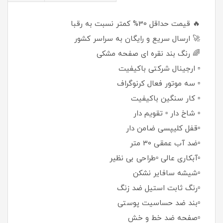
🔥 قیمت حداقل 30% کمتر نسبت به رقبا
🚀 ارسال سریع و رایگان به سراسر کشور
🌈 رنگ بند نقره ای صفحه مشکی
▫️ ارجینال شرکتی باکیفیت
▫️ سه موتور فعال کرنوگراف
▫️ کار سنگین باکیفیت
▫️ شاخ دار ▫️ تقویم دار
▫️قفل کلیپسی ضامن دار
▫️ضد آب عمقی 30 متر
▫️آبکاری عالی ▫️طراحی بی نظیر
▫️شیشه سافایر نشکن
▫️رنگ ثابت استیل ضد زنگ
▫️بند ضد حساسیت پوستی
▫️صفحه ضد خط و خش