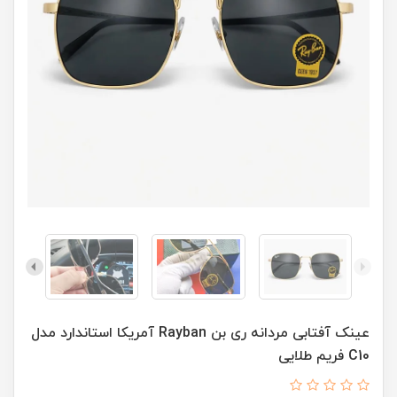
عينک آفتابی مردانه ری بن Rayban آمريکا استاندارد مدل
C10 فريم طلايی