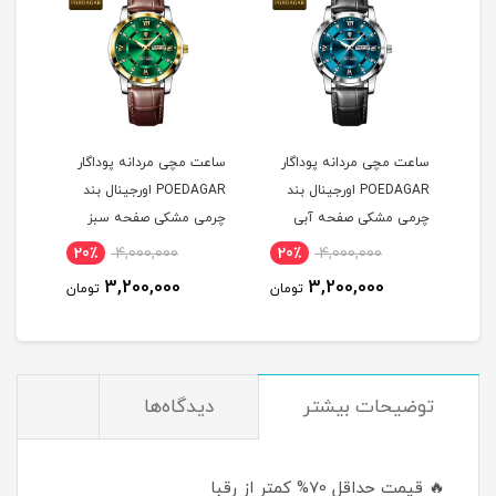
ساعت مچی مردانه پوداگار
ساعت مچی مردانه پوداگار
ست س
POEDAGAR اورجينال بند
POEDAGAR اورجينال بند
چرمی مشکی صفحه آبی
چرمی مشکی صفحه سبز
نسخه اروپايی
نسخه اروپايی
نسخه
20٪
4,000,000
20٪
4,000,000
2
3,200,000
3,200,000
مان
تومان
تومان
توضيحات بيشتر
دیدگاه‌ها
🔥 قیمت حداقل 70% کمتر از رقبا