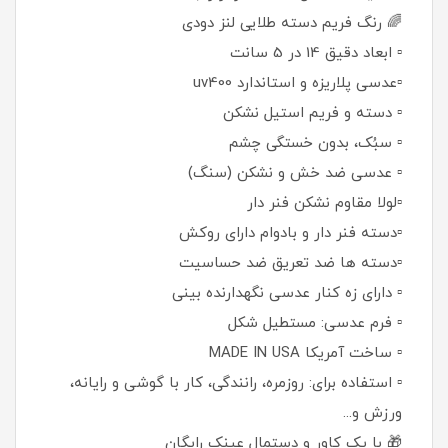
🌈 رنگ فریم دسته طلایی لنز دودی
▫️ ابعاد دقیق 14 در 5 سانت
▫️عدسی پلاریزه و استاندارد uv400
▫️ دسته و فریم استیل نشکن
▫️ سبُک، بدون خستگی چشم
▫️ عدسی ضد خش و نشکن (سنگ)
▫️لولا مقاوم نشکن فنر دار
▫️دسته فنر دار و بادوام دارای روکش
▫️دسته ها ضد تعریق ضد حساسیت
▫️ دارای زه کنار عدسی نگهدارنده بینی
▫️ فرم عدسی: مستطیل شکل
▫️ ساخت آمریکا MADE IN USA
▫️ استفاده برای: روزمره، رانندگی، کار با گوشی و رایانه،
ورزش و...
🎁 با پک کاور و دستمال عینک رایگان