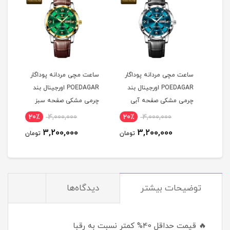
ساعت مچی مردانه پوداگار
ساعت مچی مردانه پوداگار
ست س
POEDAGAR اورجينال بند
POEDAGAR اورجينال بند
چرمی مشکی صفحه آبی
چرمی مشکی صفحه سبز
نسخه اروپايی
نسخه اروپايی
نسخه
20٪
4,000,000
20٪
4,000,000
2
3,200,000
3,200,000
مان
تومان
تومان
توضيحات بيشتر
دیدگاه‌ها
🔥 قیمت حداقل 40% کمتر نسبت به رقبا