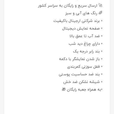
🚀 ارسال سریع و رایگان به سراسر کشور
🌈 رنگ های آبی و سبز
▫️ برند شرکتی ارجینال باکیفیت
▫️ صفحه نمایش دیجیتال
▫️ ضد آب تا عمق بالا
▫️ دارای چراغ دید شب
▫️ بند رابر درجه یک
▫️ باز شدن نمایشگر با دکمه
▫️ قفل سوزنی کمربندی
▫️ بند ضد حساسیت پوستی
▫️ شیشه نشکن ضد خش
▫️به همراه جعبه رایگان 🎁