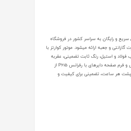
 اروپایی با قیمت حداقل ۲۵ درصد کمتر از رقبا و ارسال سریع و رایگان به سراسر کشور در فروشگاه
گارانتی و جعبه ارائه میشود. موتور کوارتز با
ب فولاد و استیل، رنگ ثابت تضمینی، عقربه
شب نما، ضد آب تا عمق بالا، قابلیت ضد زنگ، شیشه معدنی ضد خش و سافایر تقویت شده، بند ضد حساسیت پوستی و فرم صفحه دایرهای با رفرانس P615 از
ارشی گارانتی دار با گواهینامه CE اروپا و هولوگرام اصالت پشت هر ساعت، تضمینی برای کیفیت و