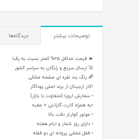
توضيحات بيشتر
دیدگاه‌ها
🔥 قیمت حداقل 25% کمتر نسبت به رقبا
🚀 ارسال سریع و رایگان به سراسر کشور
🌈 رنگ بند نقره ای صفحه مشکی
▫️کار ارجینال از برند اصلی پوداگار
▫️ سفارش اروپا (متفاوت با بازار)
▫️به همراه کارت گارانتی + جعبه
▫️ موتور کوارتز دقت بالا
▫️ دارای روز شمار و ایام هفته
▫️ قفل مخفی پروانه ای دو قفله