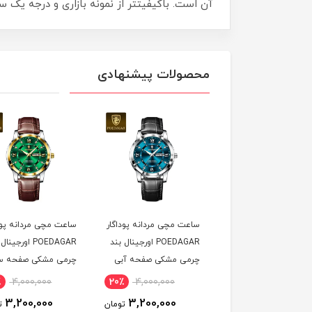
آن است. باکیفیتتر از نمونه بازاری و درجه یک سفارشی گارانتی دار با گواهینامه CE اروپا و هول
محصولات پیشنهادی
ت مچی زنانه پوداگار
ساعت مچی مردانه پوداگار
ساعت مچی مردانه پود
POEDAGAR اورجينال دو
POEDAGAR اورجينال بند
POEDAGAR اورجين
يمه صفحه آبی نسخه
چرمی مشکی صفحه آبی
چرمی مشکی صفحه س
ايی
نسخه اروپايی
نسخه اروپايی
٪
4,000,000
20٪
4,000,000
20٪
4,600,000
3,200,000
3,200,000
3,700,000
تومان
تومان
ت