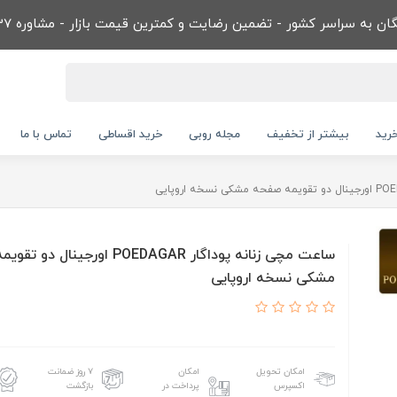
ن به سراسر کشور - تضمین رضایت و کمترین قیمت بازار - مشاوره 09032866737
رید
بیشتر از تخفیف
مجله روبی
خرید اقساطی
تماس با ما
ساعت مچی زنانه پوداگار POEDAGAR اورجينا
مشکی نسخه اروپايی
امکان تحویل
امکان
۷ روز ضمانت
اکسپرس
پرداخت در
بازگشت