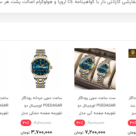
وگرام اصالت پشت هر ساعت، تضمینی برای کیفیت و استاندارد واقعی.
اگار
ست ساعت مچی پوداگار
ساعت مچی مردانه پوداگار
ساعت 
ال بند
POEDAGAR اورجينال دو
POEDAGAR اورجينال دو
بز
تقويمه صفحه آبی مدل
تقويمه صفحه مشکی مدل
تقويم
M1 نسخه اروپايی
M1 نسخه اروپايی
H2 نسخه اروپايی
20٪
4,600,000
20٪
9,000,000
20
3,700,000
7,200,000
ومان
تومان
تومان