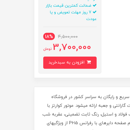
ضمانت کمترین قیمت بازار
7 روز مهلت تعویض و یا
عودت
18%
4,500,000
3,700,000
تومان
افزودن به سبدخرید
روپایی با قیمت حداقل ۲۵ درصد کمتر از رقبا و ارسال سریع و رایگان به سراسر کشور در فروشگاه
ارانتی و جعبه ارائه میشود. موتور کوارتز با
یب فولاد و استیل، رنگ ثابت تضمینی، عقربه شب
نما، ضد آب تا عمق بالا، قابلیت ضد زنگ، شیشه معدنی ضد خش و سافایر تقویت شده، بند ضد حساسیت پوستی و فرم صفحه دایرهای با رفرانس P615 از ویژگیهای