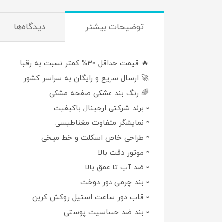
توضيحات بيشتر
دیدگاه‌ها
🔥 قیمت حداقل 30% کمتر نسبت به رقبا
🚀 ارسال سریع و رایگان به سراسر کشور
🌈 رنگ بند مشکی صفحه مشکی
▫️ برند شرکتی ارجینال باکیفیت
▫️ نمایشگر متفاوت مغناطیسی
▫️ طراحی خاص اسکلت و خط میخی
▫️ موتور دقت بالا
▫️ ضد آب تا عمق بالا
▫️ بند چرمی دور دوخت
▫️ قاب دور ساعت استیل روکش کربن
▫️ بند ضد حساسیت پوستی