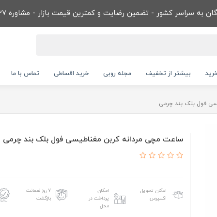
ن به سراسر کشور - تضمین رضایت و کمترین قیمت بازار - مشاوره 09032866737
رید
بیشتر از تخفیف
مجله روبی
خرید اقساطی
تماس با ما
سی فول بلک بند چرمی
ساعت مچی مردانه کربن مغناطيسی فول بلک بند چرمی
امکان تحویل
امکان
۷ روز ضمانت
اکسپرس
پرداخت در
بازگشت
محل