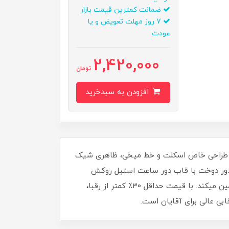
ضمانت کمترین قیمت بازار
7 روز مهلت تعویض و یا
عودت
2,420,000
تومان
افزودن به سبدخرید
ی و طراحی خاص اسکلت و خط میخی، ظاهری شیک
می دور دوخت با قاب دور ساعت استیل روکش
کربن، ترکیبی از زیبایی و دوام را ارائه میدهد. بند ضد حساسیت پوستی و قفل سوزنی کمربندی، راحتی و استحکام را تضمین میکند. با قیمت حداقل ۳۰٪ کمتر از رقبا،
بی عالی برای آقایان است.