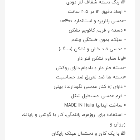
🌈 رنگ دسته شفاف لنز دودی
▫️ ابعاد دقیق 14 در 4.5 سانت
▫️عدسی پلاریزه و استاندارد uv400
▫️ دسته و فریم کائوچو نشکن
▫️ سبُک، بدون خستگی چشم
▫️ عدسی ضد خش و نشکن (سنگ)
▫️لولا مقاوم نشکن فنر دار
▫️دسته فنر دار و بادوام دارای روکش
▫️دسته ها ضد تعریق ضد حساسیت
▫️ دارای زه کنار عدسی نگهدارنده بینی
▫️ فرم عدسی: مستطیل شکل
▫️ ساخت ایتالیا MADE IN Italia
▫️ استفاده برای: روزمره، رانندگی، کار با گوشی و رایانه،
ورزش و...
🎁 با پک کاور و دستمال عینک رایگان