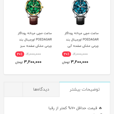
ساعت مچی مردانه پوداگار
ساعت مچی مردانه پوداگار
ست س
POEDAGAR اورجينال بند
POEDAGAR اورجينال بند
چرمی مشکی صفحه آبی
چرمی مشکی صفحه سبز
نسخه اروپايی
نسخه اروپايی
نسخه
20٪
4,000,000
20٪
4,000,000
2
3,200,000
3,200,000
مان
تومان
تومان
توضيحات بيشتر
دیدگاه‌ها
🔥 قیمت حداقل 70% کمتر از رقبا