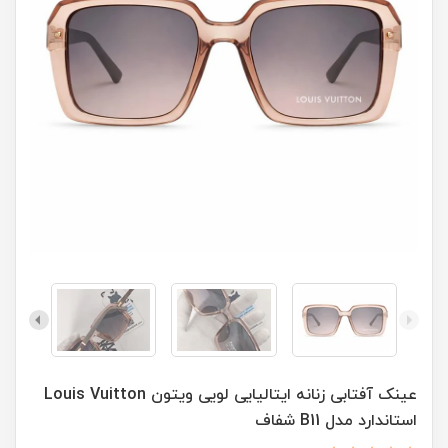
عينک آفتابی زنانه ايتاليايی لويی ويتون Louis Vuitton
استاندارد مدل B11 شفاف