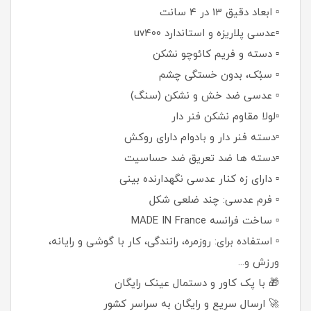
▫️ ابعاد دقیق 13 در 4 سانت
▫️عدسی پلاریزه و استاندارد uv400
▫️ دسته و فریم کائوچو نشکن
▫️ سبُک، بدون خستگی چشم
▫️ عدسی ضد خش و نشکن (سنگ)
▫️لولا مقاوم نشکن فنر دار
▫️دسته فنر دار و بادوام دارای روکش
▫️دسته ها ضد تعریق ضد حساسیت
▫️ دارای زه کنار عدسی نگهدارنده بینی
▫️ فرم عدسی: چند ضلعی شکل
▫️ ساخت فرانسه MADE IN France
▫️ استفاده برای: روزمره، رانندگی، کار با گوشی و رایانه،
ورزش و...
🎁 با پک کاور و دستمال عینک رایگان
🚀 ارسال سریع و رایگان به سراسر کشور