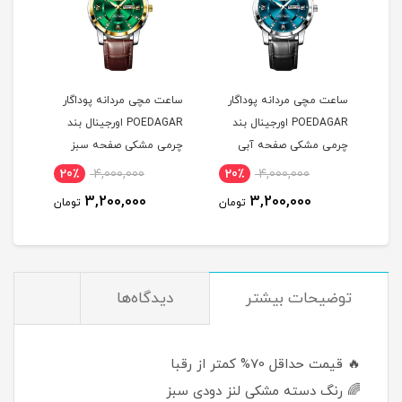
ساعت مچی مردانه پوداگار
ساعت مچی مردانه پوداگار
ست س
POEDAGAR اورجينال بند
POEDAGAR اورجينال بند
چرمی مشکی صفحه آبی
چرمی مشکی صفحه سبز
نسخه اروپايی
نسخه اروپايی
نسخه
20٪
4,000,000
20٪
4,000,000
2
3,200,000
3,200,000
مان
تومان
تومان
توضيحات بيشتر
دیدگاه‌ها
🔥 قیمت حداقل 70% کمتر از رقبا
🌈 رنگ دسته مشکی لنز دودی سبز