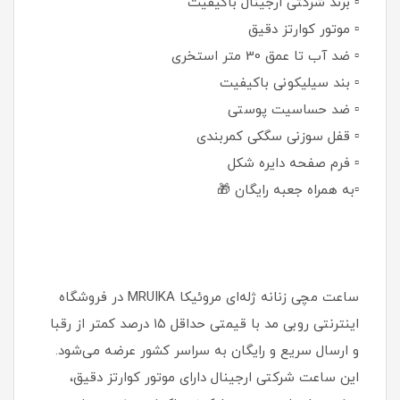
▫️ برند شرکتی ارجینال باکیفیت
▫️ موتور کوارتز دقیق
▫️ ضد آب تا عمق 30 متر استخری
▫️ بند سیلیکونی باکیفیت
▫️ ضد حساسیت پوستی
▫️ قفل سوزنی سگکی کمربندی
▫️ فرم صفحه دایره شکل
▫️به همراه جعبه رایگان 🎁
ساعت مچی زنانه ژله‌ای مروئيکا MRUIKA در فروشگاه
اینترنتی روبی مد با قیمتی حداقل ۱۵ درصد کمتر از رقبا
و ارسال سریع و رایگان به سراسر کشور عرضه می‌شود.
این ساعت شرکتی ارجینال دارای موتور کوارتز دقیق،