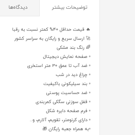
توضيحات بيشتر
دیدگاه‌ها
🔥 قیمت حداقل 40% کمتر نسبت به رقبا
🚀 ارسال سریع و رایگان به سراسر کشور
🌈 رنگ بند مشکی
▫️ صفحه نمایش دیجیتال
▫️ ضد آب تا عمق 30 متر استخری
▫️ چراغ دید در شب
▫️ بند سیلیکونی باکیفیت
▫️ ضد حساسیت پوستی
▫️ قفل سوزنی سگکی کمربندی
▫️ فرم صفحه دایره شکل
▫️ دارای کرنومتر، تقویم، آلارم، و...
▫️به همراه جعبه رایگان 🎁