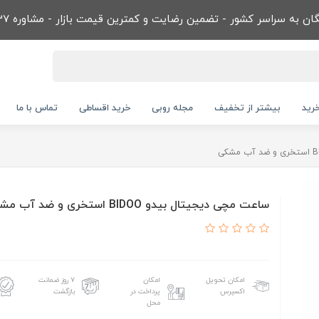
ن به سراسر کشور - تضمین رضایت و کمترین قیمت بازار - مشاوره 09032866737
رید
بیشتر از تخفیف
مجله روبی
خرید اقساطی
تماس با ما
ساعت مچی ديجيتال بيدو BIDOO استخری و ضد آب مشکی
امکان تحویل
امکان
۷ روز ضمانت
اکسپرس
پرداخت در
بازگشت
محل