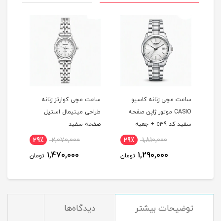
ساعت مچی زنانه کاسيو
ساعت مچی کوارتز زنانه
ساعت
CASIO موتور ژاپن صفحه
طراحی مينيمال استيل
طراح
سفيد کد c39 + جعبه
صفحه سفيد
صفح
29٪
2,070,000
29٪
1,810,000
2
1,470,000
1,290,000
مان
تومان
تومان
توضيحات بيشتر
دیدگاه‌ها