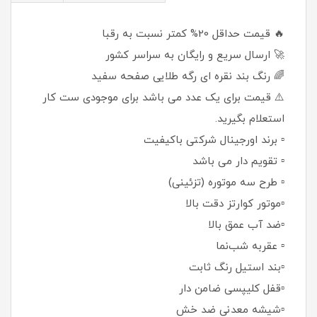
🔥 قیمت حداقل 20% کمتر نسبت به رقبا
🚀 ارسال سریع و رایگان به سراسر کشور
🌈 رنگ بند نقره ای رگه طلایی صفحه سفید
⚠️ قیمت برای یک عدد می باشد برای موجودی ست کار
استعلام بگیرید.
▫️ برند اورجینال شرکتی باکیفیت
▫️ تقویم دار می باشد
▫️ طرح سه موتوره (تزئینی)
▫️موتور کوارتز دقت بالا
▫️ضد آب عمق بالا
▫️ عقربه شب‌نما
▫️بند استیل رنگ ثابت
▫️قفل کلیپسی ضامن دار
▫️شیشه معدنی ضد خش