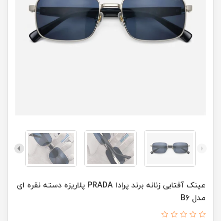
عينک آفتابی زنانه برند پرادا PRADA پلاريزه دسته نقره ای
مدل B6