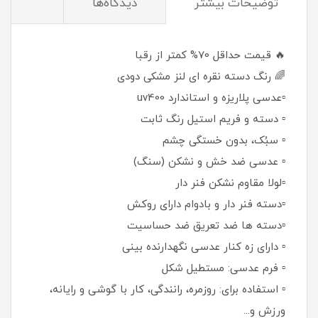
توضيحات بيشتر
دیدگاه‌ها
🔥 قیمت حداقل 70% کمتر از رقبا
🌈 رنگ دسته نقره ای لنز مشکی دودی
▫️عدسی پلاریزه و استاندارد uv400
▫️ دسته و فریم استیل رنگ ثابت
▫️ سبُک، بدون خستگی چشم
▫️ عدسی ضد خش و نشکن (سنگ)
▫️لولا مقاوم نشکن فنر دار
▫️دسته فنر دار و بادوام دارای روکش
▫️دسته ها ضد تعریق ضد حساسیت
▫️ دارای زه کنار عدسی نگهدارنده بینی
▫️ فرم عدسی: مستطیل شکل
▫️ استفاده برای: روزمره، رانندگی، کار با گوشی و رایانه،
ورزش و...