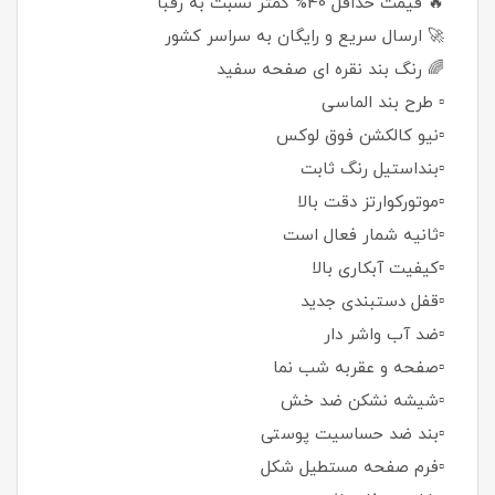
🔥 قیمت حداقل 40% کمتر نسبت به رقبا
🚀 ارسال سریع و رایگان به سراسر کشور
🌈 رنگ بند نقره ای صفحه سفید
▫️ طرح بند الماسی
▫️نیو کالکشن فوق لوکس
▫️بنداستیل رنگ ثابت
▫️موتورکوارتز دقت بالا
▫️ثانیه شمار فعال است
▫️کیفیت آبکاری بالا
▫️قفل دستبندی جدید
▫️ضد آب واشر دار
▫️صفحه و عقربه شب نما
▫️شیشه نشکن ضد خش
▫️بند ضد حساسیت پوستی
▫️فرم صفحه مستطیل شکل