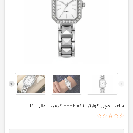
ساعت مچی کوارتز زنانه EHHE کيفيت عالی T2