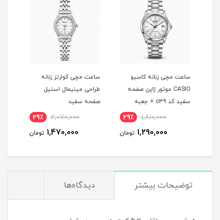
ساعت مچی زنانه کاسيو
ساعت مچی کوارتز زنانه
ساعت
CASIO موتور ژاپن صفحه
طراحی مينيمال استيل
طراح
سفيد کد c39 + جعبه
صفحه سفيد
صفح
29٪
2,070,000
29٪
1,810,000
2
1,470,000
1,290,000
مان
تومان
تومان
توضيحات بيشتر
دیدگاه‌ها