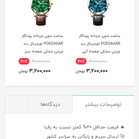
ساعت مچی مردانه پوداگار
ساعت مچی مردانه پوداگار
ست س
POEDAGAR اورجينال بند
POEDAGAR اورجينال بند
چرمی مشکی صفحه آبی
چرمی مشکی صفحه سبز
نسخه اروپايی
نسخه اروپايی
نسخه
20٪
4,000,000
20٪
4,000,000
2
3,200,000
3,200,000
مان
تومان
تومان
توضيحات بيشتر
دیدگاه‌ها
🔥 قیمت حداقل 30% کمتر نسبت به رقبا
🚀 ارسال سریع و رایگان به سراسر کشور