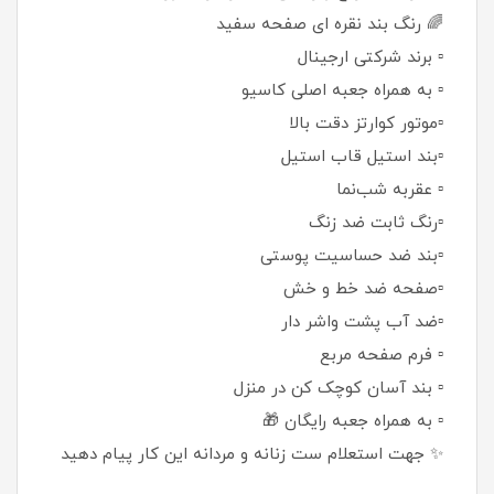
🌈 رنگ بند نقره ای صفحه سفید
▫️ برند شرکتی ارجینال
▫️ به همراه جعبه اصلی کاسیو
▫️موتور کوارتز دقت بالا
▫️بند استیل قاب استیل
▫️ عقربه شب‌نما
▫️رنگ ثابت ضد زنگ
▫️بند ضد حساسیت پوستی
▫️صفحه ضد خط و خش
▫️ضد آب پشت واشر دار
▫️ فرم صفحه مربع
▫️ بند آسان کوچک کن در منزل
▫️ به همراه جعبه رایگان 🎁
✨ جهت استعلام ست زنانه و مردانه این کار پیام دهید