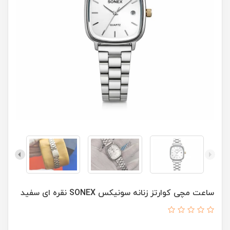
ساعت مچی کوارتز زنانه سونيکس SONEX نقره ای سفيد