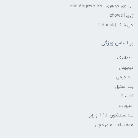
الی وی جواهری | ellie Vai‌ jewellery
ژوی | zhowe
جی شاک | G-Shock
بر اساس ویژگی
اتوماتیک
دیجیتال
بند چرمی
بند استیل
کلاسیک
اسپورت
بند سیلیکون، TPU و رابر
همه ساعت های مچی