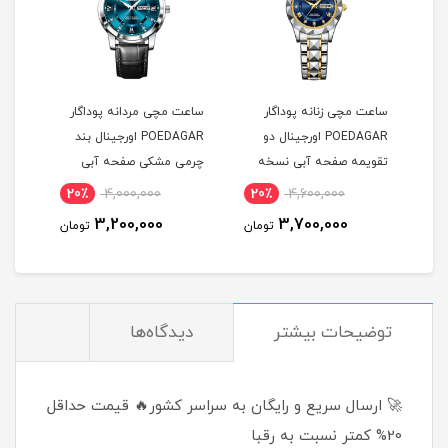
ساعت مچی زنانه پوداگار
ساعت مچی مردانه پوداگار
ساعت
POEDAGAR اورجينال دو
POEDAGAR اورجينال بند
ل
تقويمه صفحه آبی نسخه
چرمی مشکی صفحه آبی
چرم
اروپايی
نسخه اروپايی
نسخه
20٪
4,000,000
20٪
4,600,000
2
3,200,000
3,700,000
مان
تومان
تومان
توضيحات بيشتر
دیدگاه‌ها
🚀 ارسال سریع و رایگان به سراسر کشور🔥 قیمت حداقل
20% کمتر نسبت به رقبا