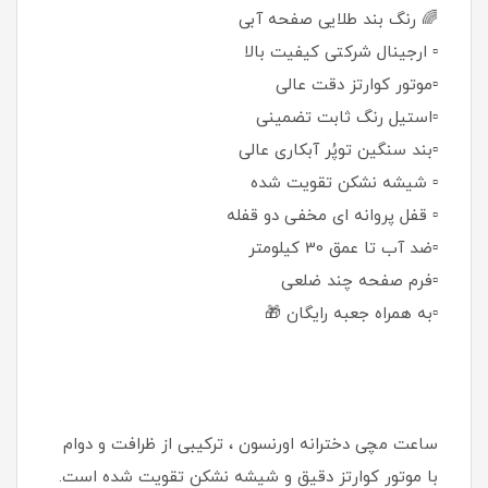
🌈 رنگ بند طلایی صفحه آبی
▫️ ارجینال شرکتی کیفیت بالا
▫️موتور کوارتز دقت عالی
▫️استیل رنگ ثابت تضمینی
▫️بند سنگین توپُر آبکاری عالی
▫️ شیشه نشکن تقویت شده
▫️ قفل پروانه ای مخفی دو قفله
▫️ضد آب تا عمق 30 کیلومتر
▫️فرم صفحه چند ضلعی
▫️به همراه جعبه رایگان 🎁
ساعت مچی دخترانه اورنسون ، ترکیبی از ظرافت و دوام
با موتور کوارتز دقیق و شیشه نشکن تقویت شده است.