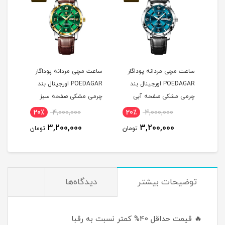
ساعت مچی مردانه پوداگار
ساعت مچی مردانه پوداگار
ست س
POEDAGAR اورجينال بند
POEDAGAR اورجينال بند
چرمی مشکی صفحه آبی
چرمی مشکی صفحه سبز
نسخه اروپايی
نسخه اروپايی
نسخه
20٪
4,000,000
20٪
4,000,000
2
3,200,000
3,200,000
مان
تومان
تومان
توضيحات بيشتر
دیدگاه‌ها
🔥 قیمت حداقل 40% کمتر نسبت به رقبا