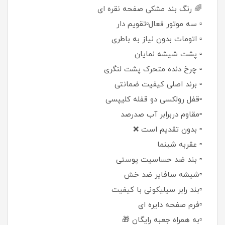
🌈 رنگ بند مشکی صفحه نقره ای
▫️ سه موتور فعال▫️تقویم دار
▫️ اتومات بدون نیاز به باطری
▫️ پشت شیشه نمایان
▫️ چرخ دنده متحرک پشت لنگری
▫️ برند اصلی کیفیت ضمانتی
▫️قفل رولکسی دو قفله کلیپسی
▫️مقاوم دربرابر آب صدرصد
▫️ بدون تقدیم است ❌
▫️ عقربه شبنما
▫️ بند ضد حساسیت پوستی
▫️شیشه سافایر ضد خش
▫️بند رابر سیلیکونی با کیفیت
▫️فرم صفحه دایره ای
▫️به همراه جعبه رایگان 🎁