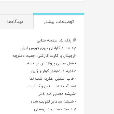
توضيحات بيشتر
دیدگاه‌ها
🌈 رنگ بند صفحه طلایی
▫️به همراه گارانتی نیوی فورس ایران
▫️ارجینال با کارت گارانتی، جعبه، دفترچه
▫️ قفل مخفی پروانه ای دو قفله
▫️تقویم دار▫️موتور کوارتز ژاپن
▫️ قاب استیل ▫️عقربه شب نما
▫️ضد آب ▫️بند استیل رنگ ثابت
▫️شیشه معدنی ضد خش
▫️ شیشه سافایر تقویت شده
▫️بند ضد حساسیت پوستی