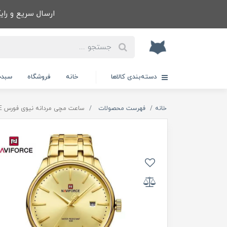
ارسال سریع و رایگا
دسته‌بندی کالاها
خانه
فروشگاه
سبدخ
خانه
فهرست محصولات
ساعت مچی مردانه نيوی فورس NAVIFORCE مدل NF9230 ژاپنی طلايی