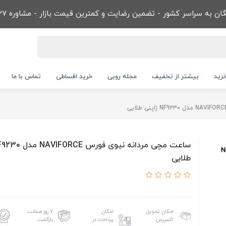
ن به سراسر کشور - تضمین رضایت و کمترین قیمت بازار - مشاوره 09032866737
رید
بیشتر از تخفیف
مجله روبی
خرید اقساطی
تماس با ما
طلايی
امکان تحویل
امکان
۷ روز ضمانت
اکسپرس
پرداخت در
بازگشت