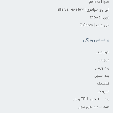
جنوا | geneva
الی وی جواهری | ellie Vai‌ jewellery
ژوی | zhowe
جی شاک | G-Shock
بر اساس ویژگی
اتوماتیک
دیجیتال
بند چرمی
بند استیل
کلاسیک
اسپورت
بند سیلیکون، TPU و رابر
همه ساعت های مچی