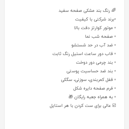
🌈 رنگ بند مشکی صفحه سفید
▫️برند شرکتی با کیفیت
▫️ موتور کوارتز دقت بالا
▫️ صفحه شب نما
▫️ ضد آب در حد شستشو
▫️ قاب دور ساعت استیل رنگ ثابت
▫️ بند چرمی دور دوخت
▫️ بند ضد حساسیت پوستی
▫️ قفل کمربندی، سوزنی، سگکی
▫️ فرم صفحه دایره شکل
▫️ به همراه جعبه رایگان 🎁
☑️ عالی برای ست کردن با هر استایل