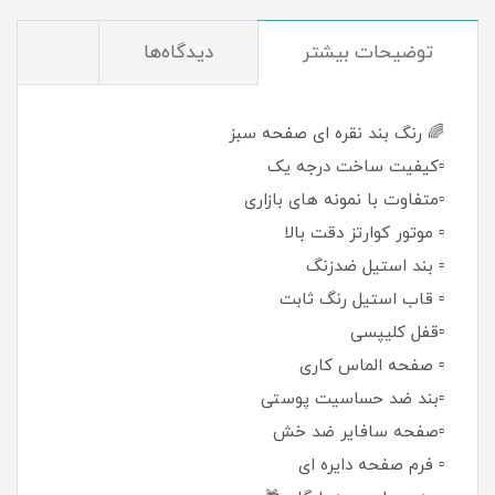
توضيحات بيشتر
دیدگاه‌ها
🌈 رنگ بند نقره ای صفحه سبز
▫️کیفیت ساخت درجه یک
▫️متفاوت با نمونه های بازاری
▫️ موتور کوارتز دقت بالا
▫️ بند استیل ضدزنگ
▫️ قاب استیل رنگ ثابت
▫️قفل کلیپسی
▫️ صفحه الماس کاری
▫️بند ضد حساسیت پوستی
▫️صفحه سافایر ضد خش
▫️ فرم صفحه دایره ای