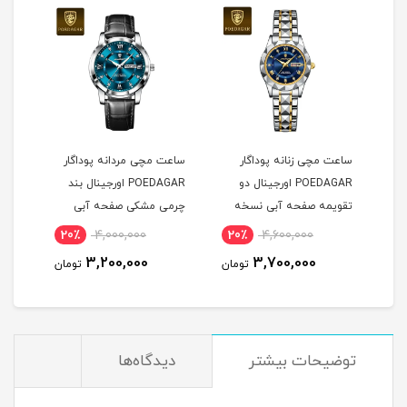
ساعت مچی زنانه پوداگار
ساعت مچی مردانه پوداگار
ساعت
POEDAGAR اورجينال دو
POEDAGAR اورجينال بند
ل
تقويمه صفحه آبی نسخه
چرمی مشکی صفحه آبی
چرم
اروپايی
نسخه اروپايی
نسخه
20٪
4,000,000
20٪
4,600,000
2
3,200,000
3,700,000
مان
تومان
تومان
توضيحات بيشتر
دیدگاه‌ها