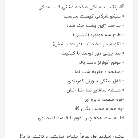
🌈 رنگ بند مشکی صفحه مشکی قاب مشکی
▫️ سیکو شرکتی کیفیت مناسب
▫️ ساخت ژاپن پشت حک شده
▫️ طرح سه موتوره (تزیینی)
▫️ تقویم دار ▫️ ضد آب (در حد پاشش)
▫️ بند چرمی دور دوخت با کیفیت
▫️ موتور کوارتز دقت بالا
▫️ صفحه و عقربه شب نما
▫️ قفل سگکی سوزنی کمربندی
▫️ شیشه سافایر ضد خط خش
▫️فرم صفحه دایره ای
▫️به همراه جعبه رایگان 🎁
☑️ یه ست همه چیز تموم با قیمت اقتصادی
عکس اسلاید اول صرفاً جنبه‌ی نمایشی و تزئینی دارد❗️❗️