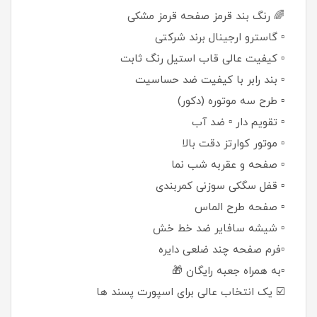
🌈 رنگ بند قرمز صفحه قرمز مشکی
▫️ گاسترو ارجینال برند شرکتی
▫️ کیفیت عالی قاب استیل رنگ ثابت
▫️ بند رابر با کیفیت ضد حساسیت
▫️ طرح سه موتوره (دکور)
▫️ تقویم دار ▫️ ضد آب
▫️ موتور کوارتز دقت بالا
▫️ صفحه و عقربه شب نما
▫️ قفل سگکی سوزنی کمربندی
▫️ صفحه طرح الماس
▫️ شیشه سافایر ضد خط خش
▫️فرم صفحه چند ضلعی دایره
▫️به همراه جعبه رایگان 🎁
☑️ یک انتخاب عالی برای اسپورت پسند ها