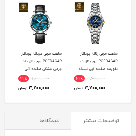
ساعت مچی زنانه پوداگار
ساعت مچی مردانه پوداگار
ساعت
POEDAGAR اورجينال دو
POEDAGAR اورجينال بند
ل
تقويمه صفحه آبی نسخه
چرمی مشکی صفحه آبی
چرم
اروپايی
نسخه اروپايی
نسخه
20٪
4,000,000
20٪
4,600,000
2
3,200,000
3,700,000
مان
تومان
تومان
توضيحات بيشتر
دیدگاه‌ها