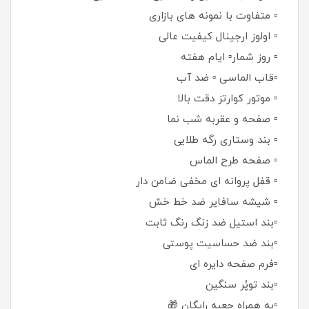
▫️ متفاوت با نمونه های بازاری
▫️ اولوز ارجینال کیفیت عالی
▫️ روز شمار▫️ ایام هفته
▫️قاب الماسی ▫️ ضد آب
▫️ موتور کوارتز دقت بالا
▫️ صفحه و عقربه شب نما
▫️ بند وستاری رگه طلایی
▫️ صفحه طرح الماس
▫️ قفل پروانه ای مخفی ضامن دار
▫️ شیشه سافایر ضد خط خش
▫️بند استیل ضد زنگ رنگ ثابت
▫️بند ضد حساسیت پوستی
▫️فرم صفحه دایره ای
▫️بند توپُر سنگین
▫️به همراه جعبه رایگان 🎁