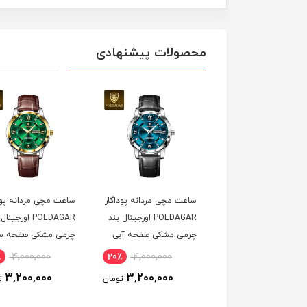
محصولات پیشنهادی
ر
ساعت مچی مردانه پوداگار
ساعت مچی مردانه پوداگار
ست ساع
دو
POEDAGAR اورجينال بند
POEDAGAR اورجينال بند
ه
چرمی مشکی صفحه آبی
چرمی مشکی صفحه سبز
تقويمه
نسخه اروپايی
نسخه اروپايی
M1 نسخه اروپايی
20٪
4,000,000
20٪
4,000,000
2
0
3,200,000
3,200,000
مان
تومان
تومان