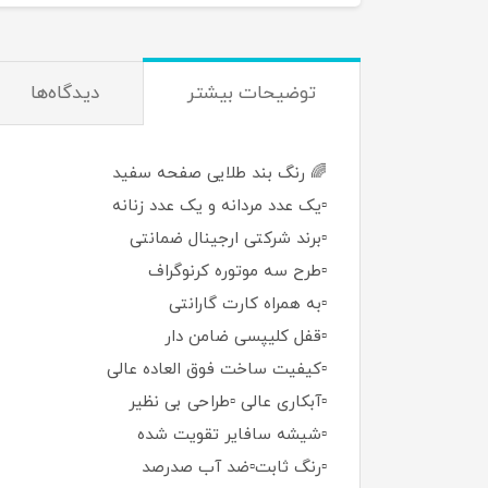
توضيحات بيشتر
دیدگاه‌ها
🌈 رنگ بند طلایی صفحه سفید
▫️یک عدد مردانه و یک عدد زنانه
▫️برند شرکتی ارجینال ضمانتی
▫️طرح سه موتوره کرنوگراف
▫️به همراه کارت گارانتی
▫️قفل کلیپسی ضامن دار
▫️کیفیت ساخت فوق العاده عالی
▫️آبکاری عالی ▫️طراحی بی نظیر
▫️شیشه سافایر تقویت شده
▫️رنگ ثابت▫️ضد آب صدرصد