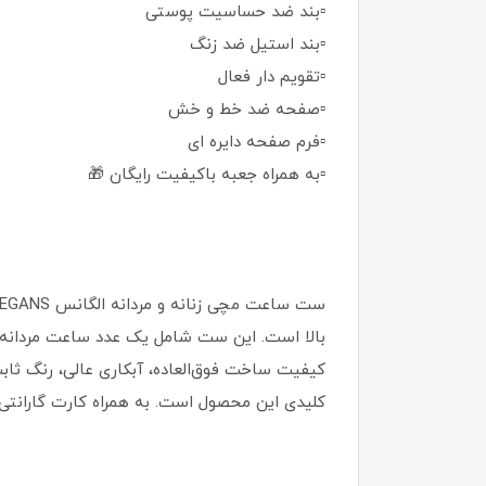
▫️بند ضد حساسیت پوستی
▫️بند استیل ضد زنگ
▫️تقویم دار فعال
▫️صفحه ضد خط و خش
▫️فرم صفحه دایره ای
▫️به همراه جعبه باکیفیت رایگان 🎁
کیفیت ساخت فوق‌العاده، آبکاری عالی، رنگ ثاب
کلیدی این محصول است. به همراه کارت گارانت