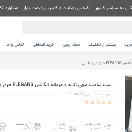
ن به سراسر کشور - تضمین رضایت و کمترین قیمت بازار - مشاوره 09032866737
رید
بیشتر از تخفیف
مجله روبی
خرید اقساطی
تماس با ما
کرنو طلايي
ست ساعت مچي زنانه و مردانه الگانس ELEGANS طرح کرنو طلايي
خريد ساعت مچي ELEGANCE
امکان تحویل
امکان
۷ روز ضمانت
اکسپرس
پرداخت در
بازگشت