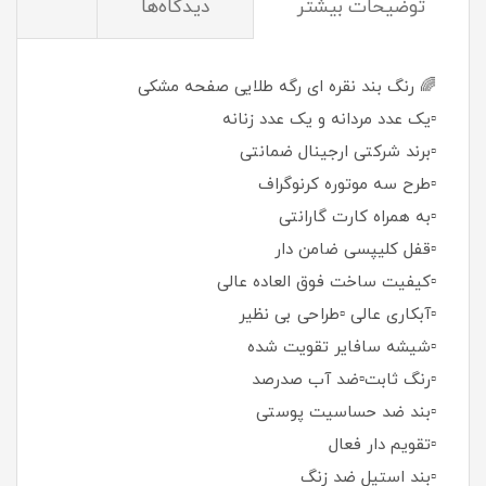
توضيحات بيشتر
دیدگاه‌ها
🌈 رنگ بند نقره ای رگه طلایی صفحه مشکی
▫️یک عدد مردانه و یک عدد زنانه
▫️برند شرکتی ارجینال ضمانتی
▫️طرح سه موتوره کرنوگراف
▫️به همراه کارت گارانتی
▫️قفل کلیپسی ضامن دار
▫️کیفیت ساخت فوق العاده عالی
▫️آبکاری عالی ▫️طراحی بی نظیر
▫️شیشه سافایر تقویت شده
▫️رنگ ثابت▫️ضد آب صدرصد
▫️بند ضد حساسیت پوستی
▫️تقویم دار فعال
▫️بند استیل ضد زنگ