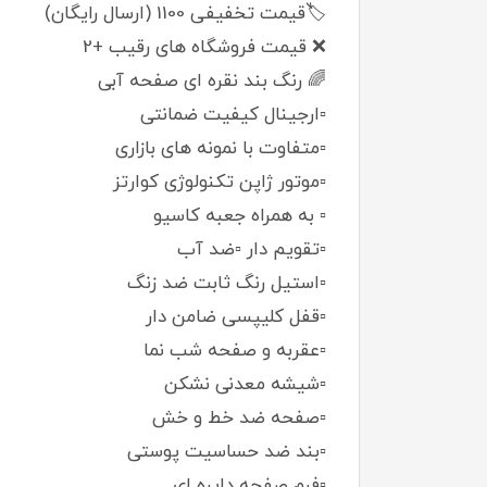
🏷️قیمت تخفیفی 1100 (ارسال رایگان)
❌ قیمت فروشگاه های رقیب +2
🌈 رنگ بند نقره ای صفحه آبی
▫️ارجینال کیفیت ضمانتی
▫️متفاوت با نمونه های بازاری
▫️موتور ژاپن تکنولوژی کوارتز
▫️ به همراه جعبه کاسیو
▫️تقویم دار ▫️ضد آب
▫️استیل رنگ ثابت ضد زنگ
▫️قفل کلیپسی ضامن دار
▫️عقربه و صفحه شب نما
▫️شیشه معدنی نشکن
▫️صفحه ضد خط و خش
▫️بند ضد حساسیت پوستی
▫️فرم صفحه دایره ای