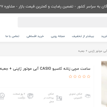
ن به سراسر کشور - تضمین رضایت و کمترین قیمت بازار - مشاوره 09032866737
رید
بیشتر از تخفیف
مجله روبی
خرید اقساطی
تماس با ما
ساعت مچی زنانه کاسیو CASIO آبی موتور ژاپنی + جعبه
امکان تحویل
امکان
۷ روز ضمانت
اکسپرس
پرداخت در
بازگشت
محل