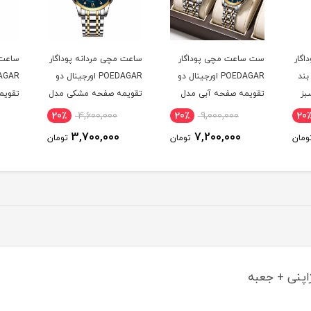
اگار
ست ساعت مچی پوداگار
ساعت مچی مردانه پوداگار
ساعت 
ال بند
POEDAGAR اورجينال دو
POEDAGAR اورجينال دو
بز
تقويمه صفحه آبی مدل
تقويمه صفحه مشکی مدل
تقويم
M1 نسخه اروپايی
M1 نسخه اروپايی
H2 نسخه اروپايی
20٪
4,600,000
20٪
9,000,000
20
3,700,000
7,200,000
ومان
تومان
تومان