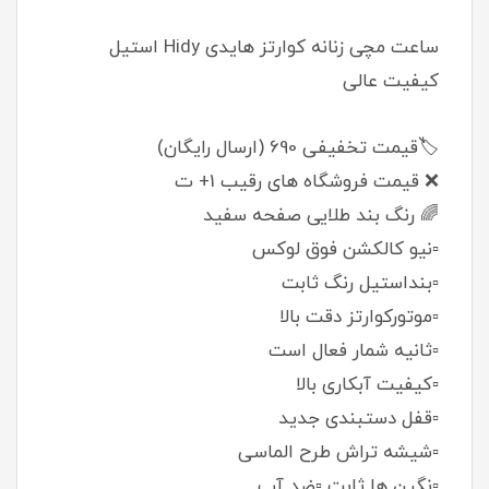
ساعت مچی زنانه کوارتز هایدی Hidy استیل
کیفیت عالی
🏷️قیمت تخفیفی 690 (ارسال رایگان)
❌ قیمت فروشگاه های رقیب 1+ ت
🌈 رنگ بند طلایی صفحه سفید
▫️نیو کالکشن فوق لوکس
▫️بنداستیل رنگ ثابت
▫️موتورکوارتز دقت بالا
▫️ثانیه شمار فعال است
▫️کیفیت آبکاری بالا
▫️قفل دستبندی جدید
▫️شيشه تراش طرح الماسی
▫️نگین ها ثابت ▫️ضد آب