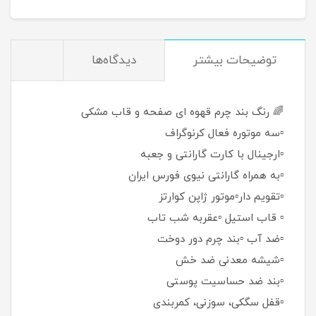
توضيحات بيشتر
دیدگاه‌ها
🌈 رنگ بند چرم قهوه ای صفحه و قاب مشکی
▫️سه موتوره فعال کرنوگراف
▫️ارجینال با کارت گارانتی و جعبه
▫️به همراه گارانتی نیوی فورس ایران
▫️تقویم دار▫️موتور ژاپن کوارتز
▫️ قاب استیل ▫️عقربه شب تاب
▫️ضد آب ▫️بند چرم دور دوخت
▫️شیشه معدنی ضد خش
▫️بند ضد حساسیت پوستی
▫️قفل سگکی، سوزنی، کمربندی