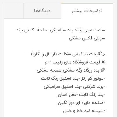
توضيحات بيشتر
دیدگاه‌ها
ساعت مچی زنانه بند سرامیکی صفحه نگینی برند
سونلی فکس مشکی
🏷️قیمت تخفیفی 650 ت (ارسال رایگان)
❌ قیمت فروشگاه های رقیب 1+م
🌈 بند رزگلد رگه مشکی صفحه مشکی
▫️موتور کوارتز ▫️بند استیل رنگ ثابت
▫️برند شرکتی ▫️بند استیل سرامیکی
▫️بند رنگ ثابت ▫️قفل آسان
▫️صفحه دایره ای دور نگین
▫️شیشه ضد خط و خش