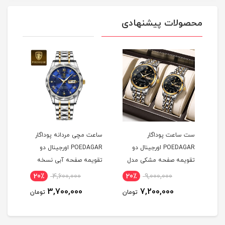
محصولات پیشنهادی
ست ساعت پوداگار
ساعت مچی مردانه پوداگار
POEDAGAR اورجينال دو
POEDAGAR اورجينال دو
ل
تقويمه صفحه مشکی مدل
تقويمه صفحه آبی نسخه
H2 نسخه اروپايی
اروپايی
20٪
4,600,000
20٪
9,000,000
2
3,700,000
7,200,000
مان
تومان
تومان