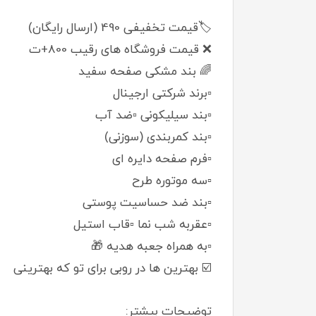
🏷️قیمت تخفیفی 490 (ارسال رایگان)
❌ قیمت فروشگاه های رقیب 800+ت
🌈 بند مشکی صفحه سفید
▫️برند شرکتی ارجینال
▫️بند سیلیکونی ▫️ضد آب
▫️بند کمربندی (سوزنی)
▫️فرم صفحه دایره ای
▫️سه موتوره طرح
▫️بند ضد حساسیت پوستی
▫️عقربه شب نما ▫️قاب استیل
▫️به همراه جعبه هدیه 🎁
☑️ بهترین ها در روبی برای تو که بهترینی
توضیحات بیشتر: