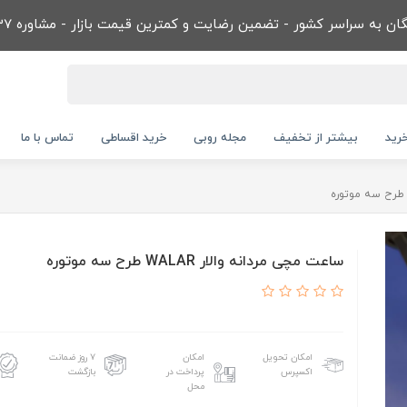
ن به سراسر کشور - تضمین رضایت و کمترین قیمت بازار - مشاوره 09032866737
رید
بیشتر از تخفیف
مجله روبی
خرید اقساطی
تماس با ما
ساعت مچی مردانه والار WALAR طرح سه موتوره
امکان تحویل
امکان
۷ روز ضمانت
اکسپرس
پرداخت در
بازگشت
محل