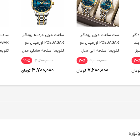
اگار
ست ساعت مچی پوداگار
ساعت مچی مردانه پوداگار
ساعت 
ال بند
POEDAGAR اورجينال دو
POEDAGAR اورجينال دو
بز
تقويمه صفحه آبی مدل
تقويمه صفحه مشکی مدل
تقويم
M1 نسخه اروپايی
M1 نسخه اروپايی
H2 نسخه اروپايی
20٪
4,600,000
20٪
9,000,000
20
3,700,000
7,200,000
ومان
تومان
تومان