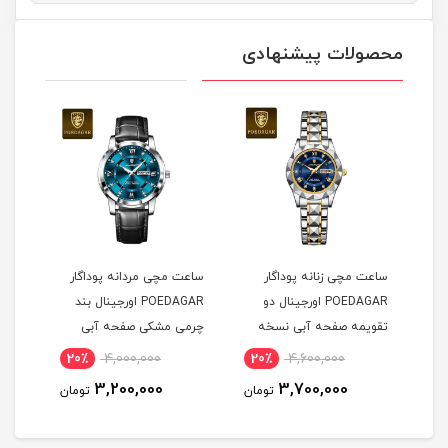
محصولات پیشنهادی
ساعت مچی زنانه پوداگار
ساعت مچی مردانه پوداگار
ساعت
POEDAGAR اورجينال دو
POEDAGAR اورجينال بند
ل
تقويمه صفحه آبی نسخه
چرمی مشکی صفحه آبی
چرم
اروپايی
نسخه اروپايی
نسخه
20٪
4,000,000
20٪
4,600,000
2
3,200,000
3,700,000
مان
تومان
تومان