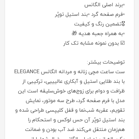
▫️برند اصلی الگانس
▫️فرم صفحه گرد ▫️بند استیل توپُر
🎖️تضمین رنگ و کیفیت
▫️به همراه جعبه هدیه 🎁
☑️ بدون نمونه مشابه تک کار
توضیحات بیشتر:
ست ساعت مچی زنانه و مردانه الگانس ELEGANCE
با بند طلایی استیل و آبکاری عالیییی، ترکیبی از
ظرافت و دوام برای زوج‌های خوش‌سلیقه است این
مدل با فرم صفحه گرد، طرح سه موتور، نمایش
تقویم، عقربه شب‌نما و قفل کلیپسی طراحی شده و
بند استیل توپُر آن حس لوکس و استحکام را
هم‌زمان منتقل می‌کند ضد آب بودن و ضمانت