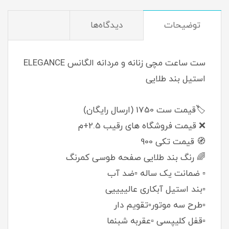
توضیحات
دیدگاه‌ها
ست ساعت مچی زنانه و مردانه الگانس ELEGANCE
استیل بند طلایی
🏷️قیمت ست 1750 (ارسال رایگان)
❌ قیمت فروشگاه های رقیب 2.5+م
🧭 قیمت تکی 900
🌈 رنگ بند طلایی صفحه طوسی کمرنگ
▫️ ضمانت یک ساله ▫️ضد آب
▫️بند استیل آبکاری عالییییی
▫️طرح سه موتور▫️تقویم دار
▫️قفل کلیپسی ▫️عقربه شبنما