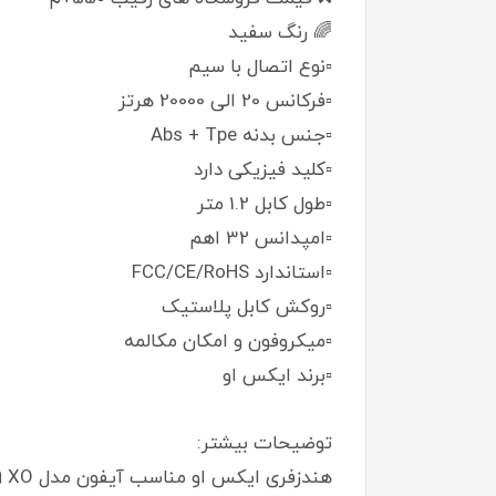
🌈 رنگ سفید
▫️نوع اتصال با سیم
▫️فرکانس 20 الی 20000 هرتز
▫️جنس بدنه Abs + Tpe
▫️کلید فیزیکی دارد
▫️طول کابل 1.2 متر
▫️امپدانس 32 اهم
▫️استاندارد FCC/CE/RoHS
▫️روکش کابل پلاستیک
▫️میکروفون و امکان مکالمه
▫️برند ایکس او
توضیحات بیشتر: