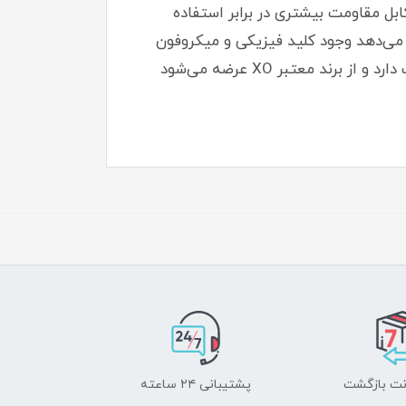
و Tpe ساخته شده و روکش پلاستیکی کابل مقاومت بیشتری در برابر استفاده
 32 اهم کیفیت صدای مطلوبی را ارائه می‌دهد وجود کلید فیزیکی و میکروفون
داخلی امکان مکالمه و کنترل آسان را فراهم کرده است این هندزفری با استانداردهای FCC CE RoHS مطابقت دارد و از برند معتبر XO عرضه می‌شود
پشتیبانی ۲۴ ساعته