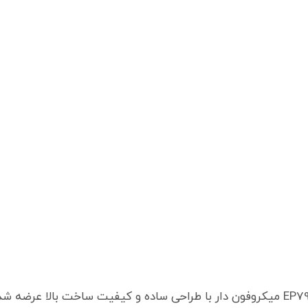
هندزفری ایکس او مناسب آیفون مدل EP79 XO میکروفون دار با طراحی ساده و کیفیت 