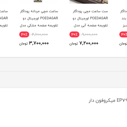
اگار
ست ساعت مچی پوداگار
ساعت مچی مردانه پوداگار
ساعت 
ال بند
POEDAGAR اورجينال دو
POEDAGAR اورجينال دو
بز
تقويمه صفحه آبی مدل
تقويمه صفحه مشکی مدل
تقويم
M1 نسخه اروپايی
M1 نسخه اروپايی
H2 نسخه اروپايی
20٪
4,600,000
20٪
9,000,000
20
3,700,000
7,200,000
ومان
تومان
تومان