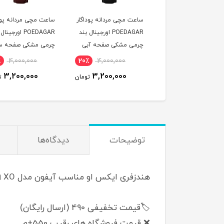
ت مچی زنانه پوداگار
ساعت مچی مردانه پوداگار
ساعت مچی مردانه پود
POEDAGAR اورجينال دو
POEDAGAR اورجينال بند
POEDAGAR اورجين
يمه صفحه آبی نسخه
چرمی مشکی صفحه آبی
چرمی مشکی صفحه س
ايی
نسخه اروپايی
نسخه اروپايی
٪
4,000,000
20٪
4,000,000
20٪
4,600,000
3,200,000
3,200,000
3,700,000
تومان
تومان
ت
توضیحات
دیدگاه‌ها
هندزفری ایکس او مناسب آیفون مدل EP79 XO میکروفون دار
🏷️قیمت تخفیفی 490 (ارسال رایگان)
❌ قیمت فروشگاه های رقیب 550+م