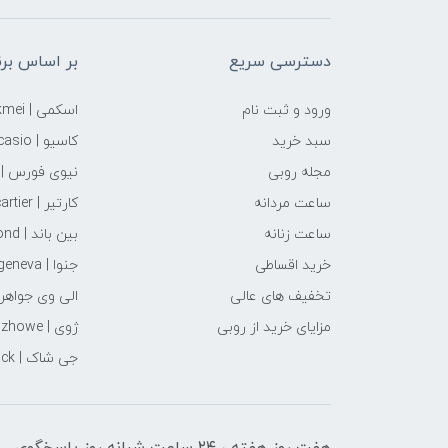
دسترسی سریع
بر اساس برن
ورود و ثبت نام
اسکمی | skmei
سبد خرید
کاسیو | casio
مجله روبی
نیوی فورس | naviforce
ساعت مردانه
کارتیر | cartier
ساعت زنانه
بین باند | binbond
خرید اقساطی
جنوا | geneva
تخفیف های عالی
الی وی جواهری | i‌ jewellery
مزایای خرید از روبی
ژوی | zhowe
جی شاک | G-Shock