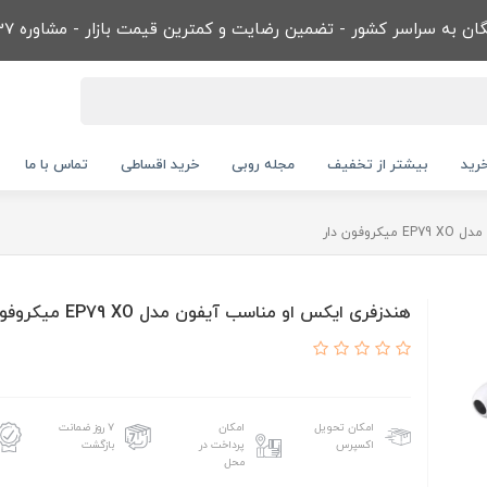
ن به سراسر کشور - تضمین رضایت و کمترین قیمت بازار - مشاوره 09032866737
رید
بیشتر از تخفیف
مجله روبی
خرید اقساطی
تماس با ما
فون دار
هندزفری ایکس او مناسب آیفون مدل EP79 XO میکروفون دار
امکان تحویل
امکان
۷ روز ضمانت
اکسپرس
پرداخت در
بازگشت
محل