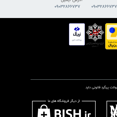
آدرس ایمیل:
09032866737
ت پیگرد قانونی دارد.