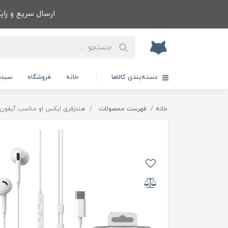
ارسال سریع و رایگا
دسته‌بندی کالاها
خانه
فروشگاه
سبدخ
خانه
فهرست محصولات
هندزفری ایکس او مناسب آیفون مدل EP79 XO میکرو