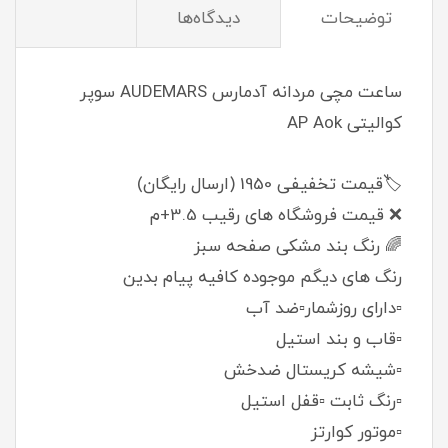
توضیحات
دیدگاه‌ها
ساعت مچی مردانه آدمارس AUDEMARS سوپر
کوالیتی AP Aok
🏷️قیمت تخفیفی 1950 (ارسال رایگان)
❌ قیمت فروشگاه های رقیب 3.5+م
🌈 رنگ بند مشکی صفحه سبز
رنگ های دیگم موجوده کافیه پیام بدین
▫️دارای روزشمار▫️ضد آب
▫️قاب و بند استیل
▫️شیشه کریستال ضدخش
▫️رنگ ثابت ▫️قفل استیل
▫️موتور کوارتز