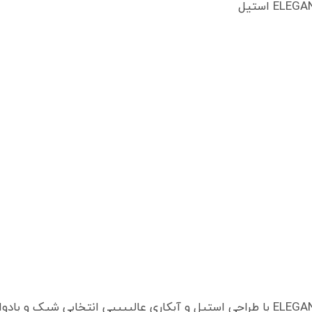
ست ساعت مچی زنانه و مردانه الگانس ELEGANCE با طراحی استیل و آبکاری عالییییی