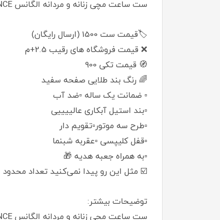
ست ساعت مچی زنانه و مردانه الگانس ELEGANCE استیل
🏷️قیمت ست 1500 (ارسال رایگان)
❌ قیمت فروشگاه های رقیب 2.5+م
🧭 قیمت تکی 900
🌈 رنگ بند طلایی صفحه سفید
▫️ ضمانت یک ساله ▫️ضد آب
▫️بند استیل آبکاری عالییییی
▫️طرح سه موتور▫️تقویم دار
▫️قفل کلیپسی ▫️عقربه شبنما
▫️به همراه جعبه هدیه 🎁
☑️ مثل این رو پیدا نمی‌کنید تعداد محدود
توضیحات بیشتر: