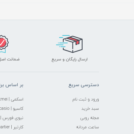
ارسال رایگان و سریع
ضمانت اصل‌ب
دسترسی سریع
بر اساس برن
ورود و ثبت نام
اسکمی | skmei
سبد خرید
کاسیو | casio
مجله روبی
نیوی فورس | naviforce
ساعت مردانه
کارتیر | cartier