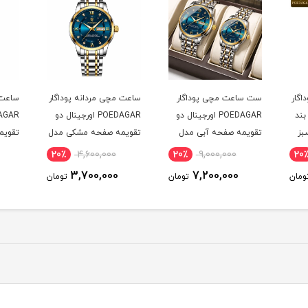
اگار
ست ساعت مچی پوداگار
ساعت مچی مردانه پوداگار
ساعت 
ال بند
POEDAGAR اورجينال دو
POEDAGAR اورجينال دو
بز
تقويمه صفحه آبی مدل
تقويمه صفحه مشکی مدل
تقويم
M1 نسخه اروپايی
M1 نسخه اروپايی
H2 نسخه اروپايی
20٪
4,600,000
20٪
9,000,000
20
3,700,000
7,200,000
ومان
تومان
تومان