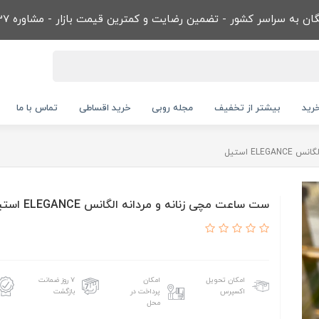
ن به سراسر کشور - تضمین رضایت و کمترین قیمت بازار - مشاوره 09032866737
رید
بیشتر از تخفیف
مجله روبی
خرید اقساطی
تماس با ما
EL استیل
ست ساعت مچی زنانه و مردانه الگانس ELEGANCE استیل
امکان تحویل
امکان
۷ روز ضمانت
اکسپرس
پرداخت در
بازگشت
محل