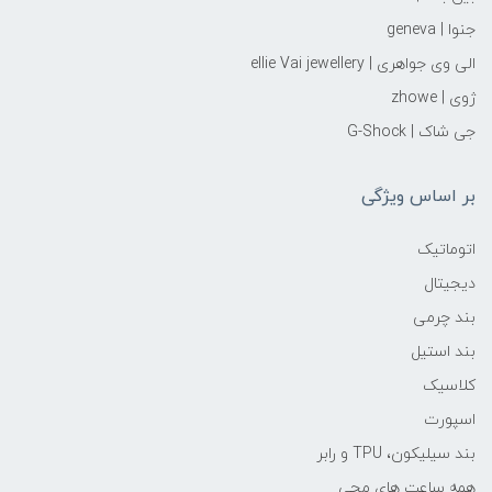
جنوا | geneva
الی وی جواهری | ellie Vai‌ jewellery
ژوی | zhowe
جی شاک | G-Shock
بر اساس ویژگی
اتوماتیک
دیجیتال
بند چرمی
بند استیل
کلاسیک
اسپورت
بند سیلیکون، TPU و رابر
همه ساعت های مچی