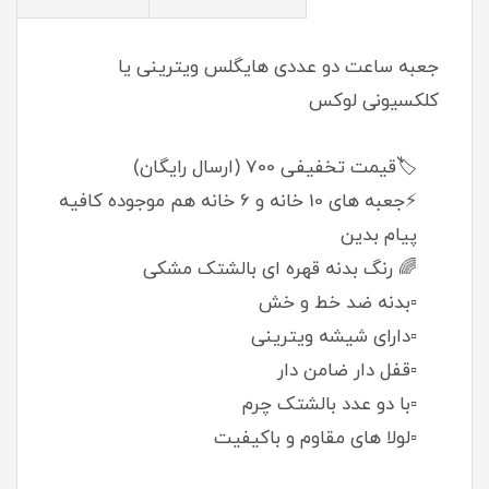
جعبه ساعت دو عددی هایگلس ویترینی یا
کلکسیونی لوکس
🏷️قیمت تخفیفی 700 (ارسال رایگان)
⚡جعبه های 10 خانه و 6 خانه هم موجوده کافیه
پیام بدین
🌈 رنگ بدنه قهره ای بالشتک مشکی
▫️بدنه ضد خط و خش
▫️دارای شیشه ویترینی
▫️قفل دار ضامن دار
▫️با دو عدد بالشتک چرم
▫️لولا های مقاوم و باکیفیت